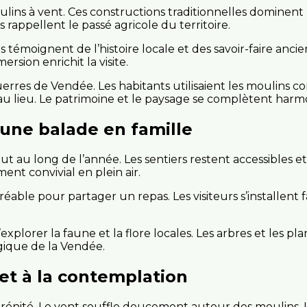
ins à vent. Ces constructions traditionnelles dominent
 rappellent le passé agricole du territoire.
ls témoignent de l’histoire locale et des savoir-faire anci
ion enrichit la visite.
uerres de Vendée. Les habitants utilisaient les moulins 
au lieu. Le patrimoine et le paysage se complètent har
 une balade en famille
out au long de l’année. Les sentiers restent accessibles
ent convivial en plein air.
éable pour partager un repas. Les visiteurs s’installent 
plorer la faune et la flore locales. Les arbres et les p
ogique de la Vendée.
 et à la contemplation
sérénité. Le vent souffle doucement autour des moulins. 