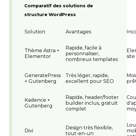
Comparatif des solutions de
structure WordPress
Solution
Avantages
Inc
Rapide, facile à
Thème Astra +
Ele
personnaliser,
Elementor
site
nombreux templates
GeneratePress
Très léger, rapide,
Moi
+ Gutenberg
excellent pour SEO
prêt
Rapide, header/footer
Cou
Kadence +
builder inclus, gratuit
d'a
Gutenberg
complet
mo
Lou
Design très flexible,
Divi
mobi
tout-en-un